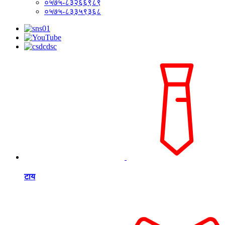
०५७५-८३२६६९८९
०५७५-८३३५९३६८
टाय