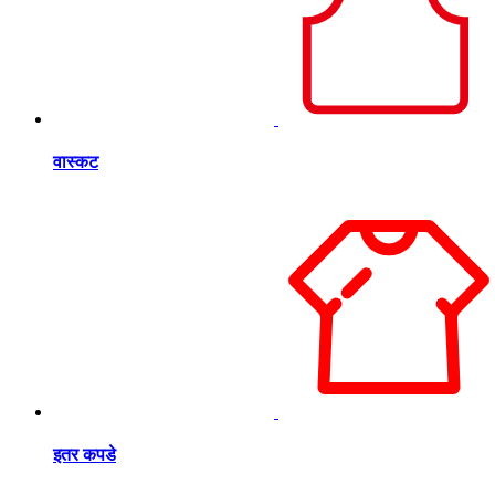
वास्कट
इतर कपडे