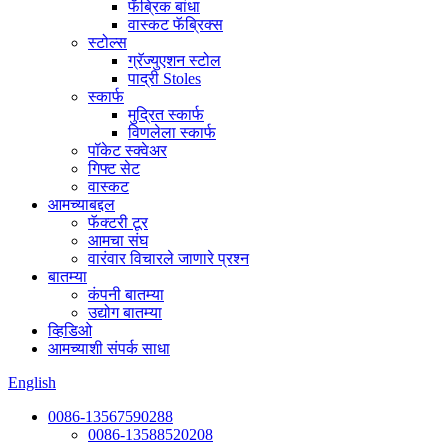
फॅब्रिक बांधा
वास्कट फॅब्रिक्स
स्टोल्स
ग्रॅज्युएशन स्टोल
पाद्री Stoles
स्कार्फ
मुद्रित स्कार्फ
विणलेला स्कार्फ
पॉकेट स्क्वेअर
गिफ्ट सेट
वास्कट
आमच्याबद्दल
फॅक्टरी टूर
आमचा संघ
वारंवार विचारले जाणारे प्रश्न
बातम्या
कंपनी बातम्या
उद्योग बातम्या
व्हिडिओ
आमच्याशी संपर्क साधा
English
0086-13567590288
0086-13588520208